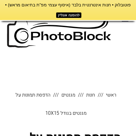
פוטובלוק • חנות אינטרנטית בלבד (איסוף עצמי מפ"ת בתיאום מראש) •
דילוג
לתוכן
להזמנה אונליין
תפריט
ראשי
חנות
מגנטים
הדפסת תמונות על
מגנטים בגודל 10X15