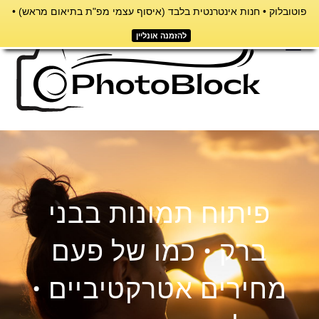
פוטובלוק • חנות אינטרנטית בלבד (איסוף עצמי מפ"ת בתיאום מראש) •
דילוג
לתוכן
להזמנה אונליין
תפריט
פיתוח תמונות בבני
ברק • כמו של פעם
מחירים אטרקטיביים •