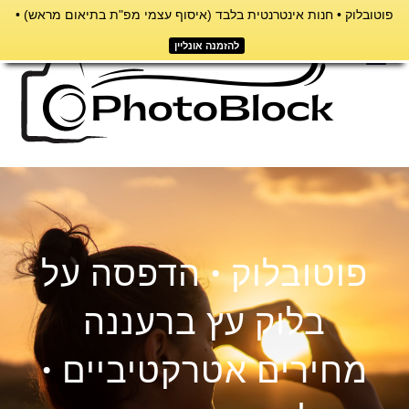
פוטובלוק • חנות אינטרנטית בלבד (איסוף עצמי מפ"ת בתיאום מראש) •
דילוג
לתוכן
להזמנה אונליין
תפריט
פוטובלוק • הדפסה על
בלוק עץ ברעננה
מחירים אטרקטיביים •