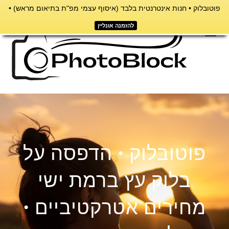
פוטובלוק • חנות אינטרנטית בלבד (איסוף עצמי מפ"ת בתיאום מראש) •
דילוג
לתוכן
להזמנה אונליין
תפריט
פוטובלוק • הדפסה על
בלוק עץ ברמת ישי
מחירים אטרקטיביים •