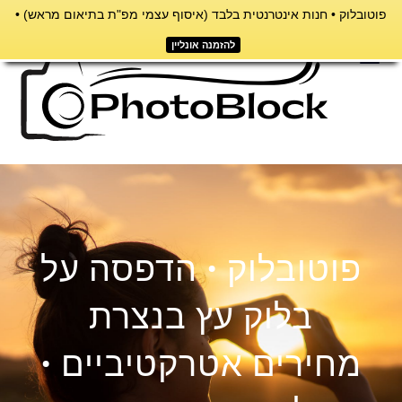
פוטובלוק • חנות אינטרנטית בלבד (איסוף עצמי מפ"ת בתיאום מראש) •
דילוג
לתוכן
להזמנה אונליין
תפריט
פוטובלוק • הדפסה על
בלוק עץ בנצרת
מחירים אטרקטיביים •