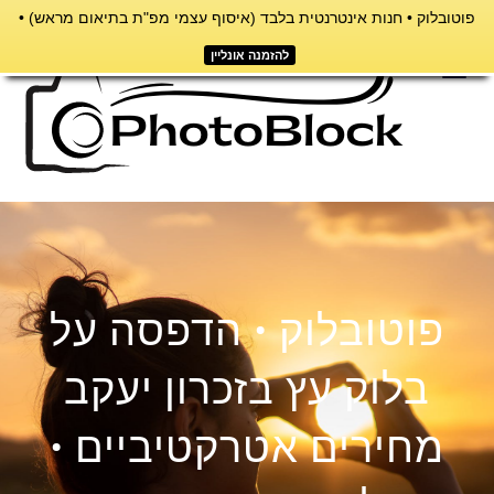
פוטובלוק • חנות אינטרנטית בלבד (איסוף עצמי מפ"ת בתיאום מראש) •
דילוג
לתוכן
להזמנה אונליין
תפריט
פוטובלוק • הדפסה על
בלוק עץ בזכרון יעקב
מחירים אטרקטיביים •